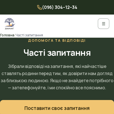
Перейти
(096) 304–12–34
до
вмісту
☰
Головна
/
Часті запитання
ДОПОМОГА ТА ВІДПОВІДІ
Часті запитання
Зібрали відповіді на запитання, які найчастіше
ставлять родини перед тим, як довірити нам догляд
за близькою людиною. Якщо не знайдете потрібного
— зателефонуйте, і ми спокійно все пояснимо.
Поставити своє запитання