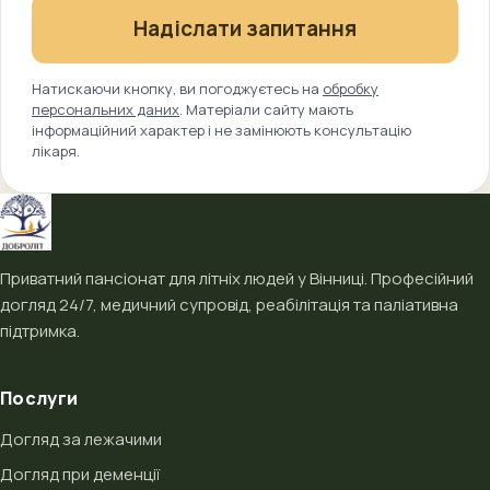
Надіслати запитання
Натискаючи кнопку, ви погоджуєтесь на
обробку
персональних даних
. Матеріали сайту мають
інформаційний характер і не замінюють консультацію
лікаря.
Приватний пансіонат для літніх людей у Вінниці. Професійний
догляд 24/7, медичний супровід, реабілітація та паліативна
підтримка.
Послуги
Догляд за лежачими
Догляд при деменції