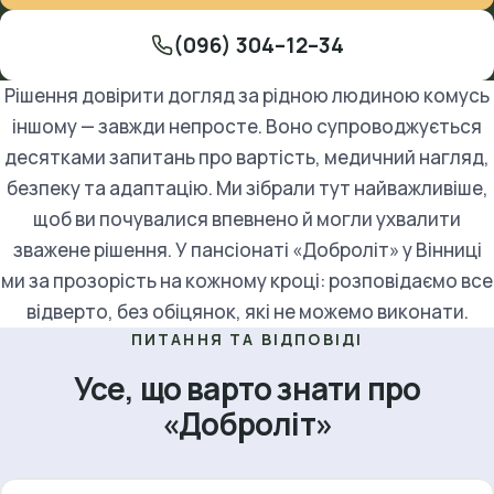
(096) 304–12–34
Рішення довірити догляд за рідною людиною комусь
іншому — завжди непросте. Воно супроводжується
десятками запитань про вартість, медичний нагляд,
безпеку та адаптацію. Ми зібрали тут найважливіше,
щоб ви почувалися впевнено й могли ухвалити
зважене рішення. У пансіонаті «Доброліт» у Вінниці
ми за прозорість на кожному кроці: розповідаємо все
відверто, без обіцянок, які не можемо виконати.
ПИТАННЯ ТА ВІДПОВІДІ
Усе, що варто знати про
«Доброліт»