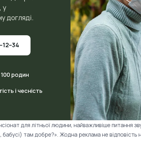
, у
у догляді.
–12–34
 100 родин
тість і чесність
нсіонат для літньої людини, найважливіше питання зв
і, бабусі) там добре?». Жодна реклама не відповість 