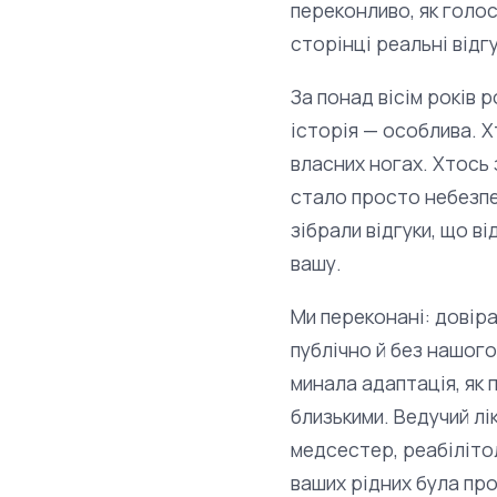
переконливо, як голос
сторінці реальні відг
За понад вісім років 
історія — особлива. Х
власних ногах. Хтось
стало просто небезпе
зібрали відгуки, що в
вашу.
Ми переконані: довіра
публічно й без нашого
минала адаптація, як
близькими. Ведучий лі
медсестер, реабіліто
ваших рідних була про 