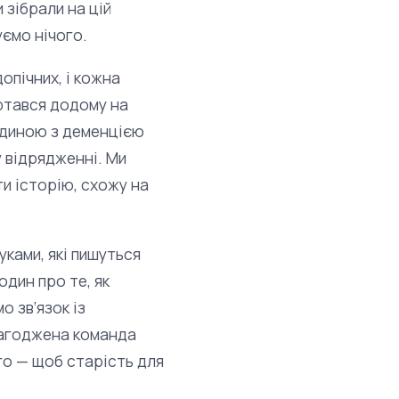
 зібрали на цій
уємо нічого.
опічних, і кожна
ертався додому на
юдиною з деменцією
 відрядженні. Ми
ти історію, схожу на
уками, які пишуться
дин про те, як
о зв’язок із
злагоджена команда
го — щоб старість для