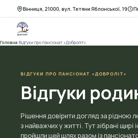
Перейти
Вінниця, 21000, вул. Тетяни Яблонської, 19
П
до
вмісту
Головна
/
Відгуки про пансіонат «Доброліт»
ВІДГУКИ ПРО ПАНСІОНАТ «ДОБРОЛІТ»
Відгуки роди
Рішення довірити догляд за рідною 
з найважчих у житті. Тут зібрані щирі і
пройшли цей шлях разом із пансіона