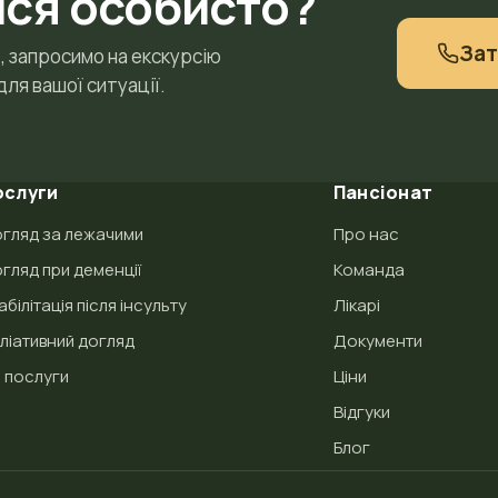
ися особисто?
За
 запросимо на екскурсію
ля вашої ситуації.
ослуги
Пансіонат
гляд за лежачими
Про нас
гляд при деменції
Команда
абілітація після інсульту
Лікарі
ліативний догляд
Документи
і послуги
Ціни
Відгуки
Блог