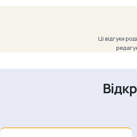
Ці відгуки ро
редагує
Відкр