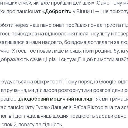
и інших сімей, які вже пройшли цей шлях. Саме тому ми
уки про пансіонат
«Доброліт»
у Вінниці — і не прихов
роботи через наш пансіонат пройшло понад триста під
тось приїжджав на відновлення після інсульту й пов
 залишався з нами надовго, бо вдома доглядати за л
чно. Хтось гостював лише місяць, поки родина була у
ідображають саме ці різні ситуації, щоб ви могли знай
 будується на відкритості. Тому поряд із Google-відг
 втручання, ми ділимося розгорнутими розповідями ро
 працює
цілодобовий медичний нагляд
і як ми тримаєм
кар пансіонату Гусак-Данцевіч Раїса Вікторівна та 
логів і доглядальниць щодня працюють заради одно
спокій, повагу та гідність.