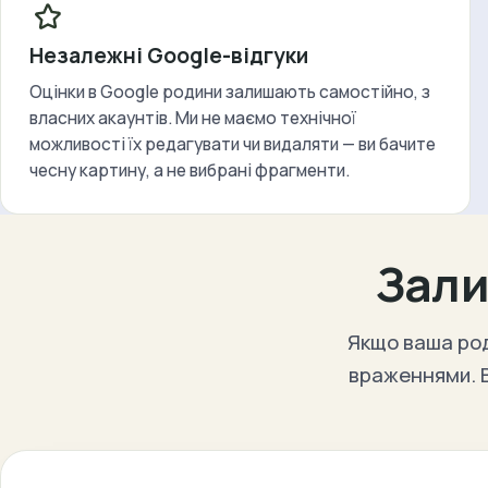
Незалежні Google-відгуки
Оцінки в Google родини залишають самостійно, з
власних акаунтів. Ми не маємо технічної
можливості їх редагувати чи видаляти — ви бачите
чесну картину, а не вибрані фрагменти.
Зали
Якщо ваша род
враженнями. В