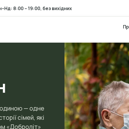
н–Нд: 8:00 – 19:00, без вихідних
Пр
н
людиною — одне
сторії сімей, які
том «Доброліт»