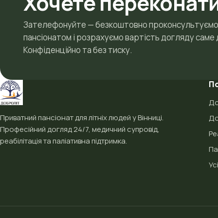
Хочете переконат
Зателефонуйте — безкоштовно проконсультуємо,
пансіонатом і розрахуємо вартість догляду саме д
Конфіденційно та без тиску.
П
До
Приватний пансіонат для літніх людей у Вінниці.
До
Професійний догляд 24/7, медичний супровід,
Ре
реабілітація та паліативна підтримка.
Па
Ус