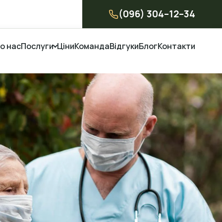
(096) 304–12–34
о нас
Послуги
Ціни
Команда
Відгуки
Блог
Контакти