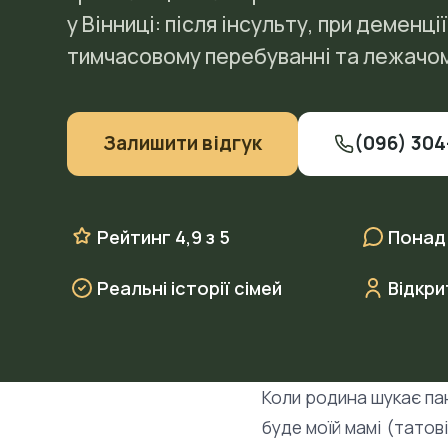
у Вінниці: після інсульту, при деменції
тимчасовому перебуванні та лежачом
Залишити відгук
(096) 304
Рейтинг 4,9 з 5
Понад
Реальні історії сімей
Відкри
Коли родина шукає па
буде моїй мамі (татов