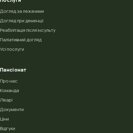
Послуги
Догляд за лежачими
Догляд при деменції
Реабілітація після інсульту
Паліативний догляд
Усі послуги
Пансіонат
Про нас
Команда
Лікарі
Документи
Ціни
Відгуки