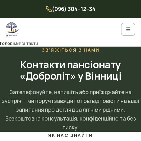
Перейти
(096) 304–12–34
до
вмісту
☰
Головна
/
Контакти
ЗВ’ЯЖІТЬСЯ З НАМИ
Контакти пансіонату
«Доброліт» у Вінниці
Зателефонуйте, напишіть або приїжджайте на
зустріч — ми поруч і завжди готові відповісти на ваші
запитання про догляд за літніми рідними.
Безкоштовна консультація, конфіденційно та без
тиску.
ЯК НАС ЗНАЙТИ