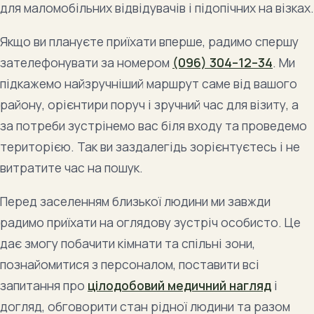
для маломобільних відвідувачів і підопічних на візках.
Якщо ви плануєте приїхати вперше, радимо спершу
зателефонувати за номером
(096) 304–12–34
. Ми
підкажемо найзручніший маршрут саме від вашого
району, орієнтири поруч і зручний час для візиту, а
за потреби зустрінемо вас біля входу та проведемо
територією. Так ви заздалегідь зорієнтуєтесь і не
витратите час на пошук.
Перед заселенням близької людини ми завжди
радимо приїхати на оглядову зустріч особисто. Це
дає змогу побачити кімнати та спільні зони,
познайомитися з персоналом, поставити всі
запитання про
цілодобовий медичний нагляд
і
догляд, обговорити стан рідної людини та разом