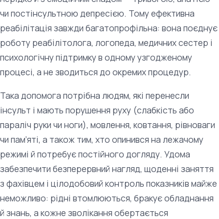
чи постінсультною депресією. Тому ефективна
реабілітація завжди багатопрофільна: вона поєднує
роботу реабілітолога, логопеда, медичних сестер і
психологічну підтримку в одному узгодженому
процесі, а не зводиться до окремих процедур.
Така допомога потрібна людям, які перенесли
інсульт і мають порушення руху (слабкість або
параліч руки чи ноги), мовлення, ковтання, рівноваги
чи пам’яті, а також тим, хто опинився на лежачому
режимі й потребує постійного догляду. Удома
забезпечити безперервний нагляд, щоденні заняття
з фахівцем і цілодобовий контроль показників майже
неможливо: рідні втомлюються, бракує обладнання
й знань, а кожне зволікання обертається