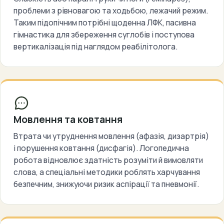
проблеми з рівновагою та ходьбою, лежачий режим.
Таким підопічним потрібні щоденна ЛФК, пасивна
гімнастика для збереження суглобів і поступова
вертикалізація під наглядом реабілітолога.
Мовлення та ковтання
Втрата чи утруднення мовлення (афазія, дизартрія)
і порушення ковтання (дисфагія). Логопедична
робота відновлює здатність розуміти й вимовляти
слова, а спеціальні методики роблять харчування
безпечним, знижуючи ризик аспірації та пневмонії.