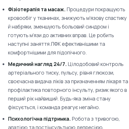
Фізіотерапія та масаж.
Процедури покращують
кровообіг у тканинах, знижують м’язову спастику
й набряки, зменшують больовий синдром і
готують м’язи до активних вправ. Це робить
наступні заняття ЛФК ефективнішими та
комфортнішими для підопічного.
Медичний нагляд 24/7.
Цілодобовий контроль
артеріального тиску, пульсу, рівня глюкози,
своєчасна видача ліків за призначенням лікаря та
профілактика повторного інсульту, ризик якого в
перший рік найвищий. Будь-яка зміна стану
фіксується, і команда реагує негайно.
Психологічна підтримка.
Робота з тривогою,
апатією та постінсультною депресією,