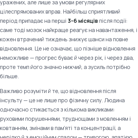
уражених, але лише за умови регулярних
цілеспрямованих вправ. Найбільш сприятливий
період припадає на перші
3–6 місяців
після події:
саме тоді мозок найкраще реагує на навантаження, і
кожен втрачений тиждень знижує шанси на повне
відновлення. Це не означає, що пізніше відновлення
неможливе — прогрес буває й через рік, і через два,
проте темп його значно нижчий, а зусиль потрібно
більше.
Важливо розуміти й те, що відновлення після
інсульту — це не лише про фізичну силу. Людина
одночасно стикається з кількома викликами:
руховими порушеннями, труднощами з мовленням і
ковтанням, змінами в пам’яті та концентрації, а
нерідко й з емоційним спадом — тривогою, апатією