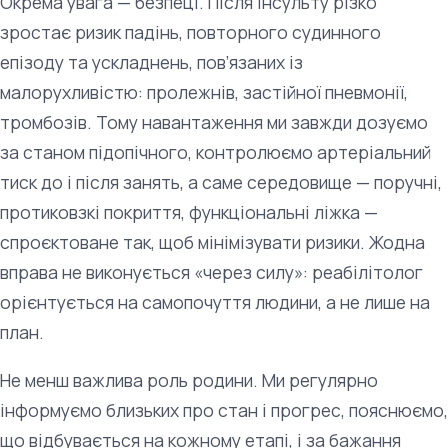
Окрема увага — безпеці. Після інсульту різко
зростає ризик падінь, повторного судинного
епізоду та ускладнень, пов’язаних із
малорухливістю: пролежнів, застійної пневмонії,
тромбозів. Тому навантаження ми завжди дозуємо
за станом підопічного, контролюємо артеріальний
тиск до і після занять, а саме середовище — поручні,
протиковзкі покриття, функціональні ліжка —
спроєктоване так, щоб мінімізувати ризики. Жодна
вправа не виконується «через силу»: реабілітолог
орієнтується на самопочуття людини, а не лише на
план.
Не менш важлива роль родини. Ми регулярно
інформуємо близьких про стан і прогрес, пояснюємо,
що відбувається на кожному етапі, і за бажання