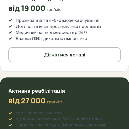
від 19 000
грн/міс
Проживання та 4–5-разове харчування
Догляд і гігієна, профілактика пролежнів
Медичний нагляд медсестер 24/7
Базова ЛФК і дихальна гімнастика
Дізнатися деталі
Активна реабілітація
від 27 000
грн/міс
Усе з базового пакету
Щоденна інтенсивна ЛФК і кінезіотерапія
Заняття з логопедом (мовлення, ковтання)