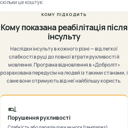
скільки це коштує.
КОМУ ПІДХОДИТЬ
Кому показана реабілітація після
інсульту
Наслідки інсульту в кожного різні — від легкої
слабкості в руці до повної втрати рухливості й
мовлення. Програма відновлення в «Доброліт»
розрахована передусім на людей із такими станами, і
саме вони отримують від неї найбільшу користь.
Порушення рухливості
Слабкість або параліч руки чи ноги (геміпарез),