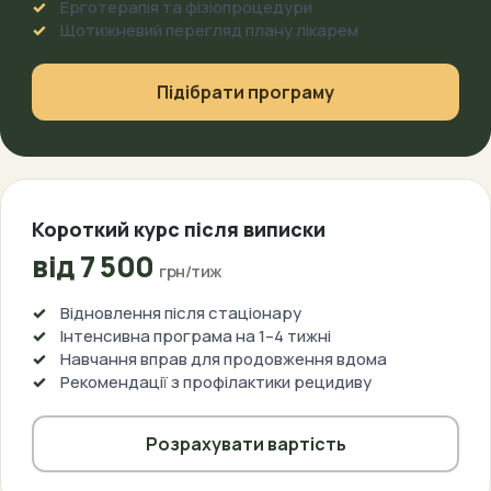
Ерготерапія та фізіопроцедури
Щотижневий перегляд плану лікарем
Підібрати програму
Короткий курс після виписки
від 7 500
грн/тиж
Відновлення після стаціонару
Інтенсивна програма на 1–4 тижні
Навчання вправ для продовження вдома
Рекомендації з профілактики рецидиву
Розрахувати вартість