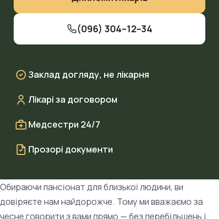
(096) 304–12–34
Заклад догляду, не лікарня
Лікарі за договором
Медсестри 24/7
Прозорі документи
Обираючи пансіонат для близької людини, ви
довіряєте нам найдорожче. Тому ми вважаємо за
чесне говорити з вами прямо — без перебільшень і