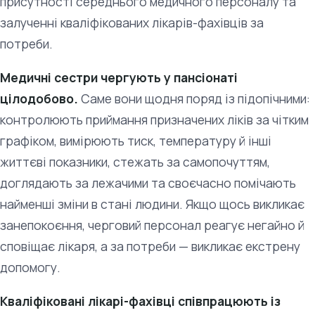
присутності середнього медичного персоналу та
залученні кваліфікованих лікарів-фахівців за
потреби.
Медичні сестри чергують у пансіонаті
цілодобово.
Саме вони щодня поряд із підопічними:
контролюють приймання призначених ліків за чітким
графіком, вимірюють тиск, температуру й інші
життєві показники, стежать за самопочуттям,
доглядають за лежачими та своєчасно помічають
найменші зміни в стані людини. Якщо щось викликає
занепокоєння, черговий персонал реагує негайно й
сповіщає лікаря, а за потреби — викликає екстрену
допомогу.
Кваліфіковані лікарі-фахівці співпрацюють із