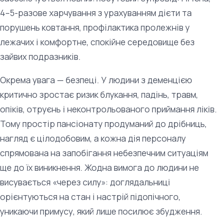
4–5-разове харчування з урахуванням дієти та
порушень ковтання, профілактика пролежнів у
лежачих і комфортне, спокійне середовище без
зайвих подразників.
Окрема увага — безпеці. У людини з деменцією
критично зростає ризик блукання, падінь, травм,
опіків, отруєнь і неконтрольованого приймання ліків.
Тому простір пансіонату продуманий до дрібниць,
нагляд є цілодобовим, а кожна дія персоналу
спрямована на запобігання небезпечним ситуаціям
ще до їх виникнення. Жодна вимога до людини не
висувається «через силу»: доглядальниці
орієнтуються на стан і настрій підопічного,
уникаючи примусу, який лише посилює збудження.