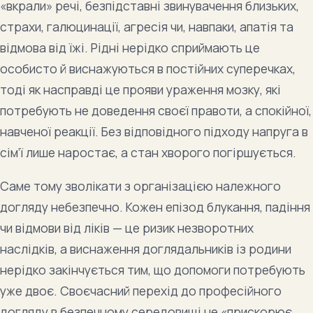
«вкрали» речі, безпідставні звинувачення близьких,
страхи, галюцинації, агресія чи, навпаки, апатія та
відмова від їжі. Рідні нерідко сприймають це
особисто й виснажуються в постійних суперечках,
тоді як насправді це прояви ураження мозку, які
потребують не доведення своєї правоти, а спокійної,
навченої реакції. Без відповідного підходу напруга в
сім’ї лише наростає, а стан хворого погіршується.
Саме тому зволікати з організацією належного
догляду небезпечно. Кожен епізод блукання, падіння
чи відмови від ліків — це ризик незворотних
наслідків, а виснаження доглядальників із родини
нерідко закінчується тим, що допомоги потребують
уже двоє. Своєчасний перехід до професійного
догляду в безпечному середовищі не «прискорює