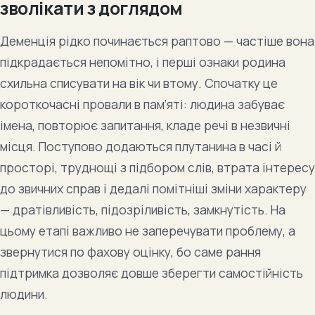
зволікати з доглядом
Деменція рідко починається раптово — частіше вона
підкрадається непомітно, і перші ознаки родина
схильна списувати на вік чи втому. Спочатку це
короткочасні провали в пам’яті: людина забуває
імена, повторює запитання, кладе речі в незвичні
місця. Поступово додаються плутанина в часі й
просторі, труднощі з підбором слів, втрата інтересу
до звичних справ і дедалі помітніші зміни характеру
— дратівливість, підозріливість, замкнутість. На
цьому етапі важливо не заперечувати проблему, а
звернутися по фахову оцінку, бо саме рання
підтримка дозволяє довше зберегти самостійність
людини.