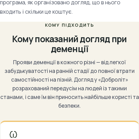
програма, як організовано догляд, що в нього
входить і скільки це коштує.
КОМУ ПІДХОДИТЬ
Кому показаний догляд при
деменції
Прояви деменції в кожного різні — від легкої
забудькуватості на ранній стадії до повної втрати
самостійності на пізній. Догляд у «Доброліт»
розрахований передусім на людей із такими
станами, і саме їм він приносить найбільше користі та
безпеки.