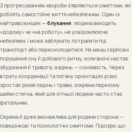
З прогресуванням хвороби з’являються симптоми, які
роблять самостійне життя небезпечним. Один із
найтривожніших —
блукання
: людина виходить
«додому» чи «на роботу», не усвідомлюючи
небезпеки, і може заблукати, потрапити під
транспорт або переохолодитися. Не менш серйозні
порушення сну й добового ритму, коли вночі настає
збудження й тривога, а вдень — сонливість. Через
втрату координації та погану орієнтацію різко
зростає ризик падінь і травм, зокрема перелому
шийки стегна, який для літньої людини часто стає
фатальним.
Окрема й дуже виснажлива для родини сторона —
поведінкові та психологічні симптоми. Підозри, що