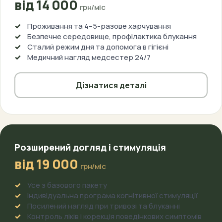
від 14 000
грн/міс
Проживання та 4–5-разове харчування
Безпечне середовище, профілактика блукання
Сталий режим дня та допомога в гігієні
Медичний нагляд медсестер 24/7
Дізнатися деталі
Розширений догляд і стимуляція
від 19 000
грн/міс
Усе з базового пакету
Індивідуальна програма когнітивної стимуляції
Посилений нагляд при тривозі та блуканні
Контроль ліків і корекція поведінкових симптомів