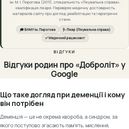
ім. М. І. Пирогова (2011), спеціальність «Лікувальна справа»,
кваліфікація лікаря. Перевіряє медичну достовірність
матеріалів сайту про догляд, реабілітацію та геріатричні
стани.
🎓 ВНМУ ім. Пирогова
🩺 Лікар (Лікувальна справа)
✅ Медичний рецензент
ВІДГУКИ
Відгуки родин про «Доброліт» у
Google
Що таке догляд при деменції і кому
він потрібен
Деменція — це не окрема хвороба, а синдром, за
якого поступово згасають пам’ять, мислення,