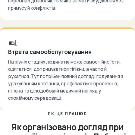
персонал дозволяють м’яко знімати збудження без
примусу й конфліктів.
Втрата самообслуговування
На пізніх стадіях людина не може самостійно їсти,
одягатися, дотримуватися гігієни, а часто й
рухатися. Тут потрібен повний догляд: годування з
урахуванням ковтання, профілактика пролежнів,
гігієна та цілодобовий медичний нагляд у
спокійному середовищі.
ЯК ЦЕ ПРАЦЮЄ
Як організовано догляд при