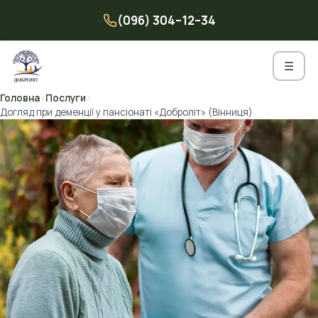
Перейти
(096) 304–12–34
до
вмісту
☰
Головна
›
Послуги
›
Догляд при деменції у пансіонаті «Доброліт» (Вінниця)