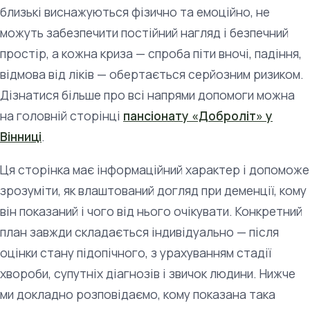
близькі виснажуються фізично та емоційно, не
можуть забезпечити постійний нагляд і безпечний
простір, а кожна криза — спроба піти вночі, падіння,
відмова від ліків — обертається серйозним ризиком.
Дізнатися більше про всі напрями допомоги можна
на головній сторінці
пансіонату «Доброліт» у
Вінниці
.
Ця сторінка має інформаційний характер і допоможе
зрозуміти, як влаштований догляд при деменції, кому
він показаний і чого від нього очікувати. Конкретний
план завжди складається індивідуально — після
оцінки стану підопічного, з урахуванням стадії
хвороби, супутніх діагнозів і звичок людини. Нижче
ми докладно розповідаємо, кому показана така