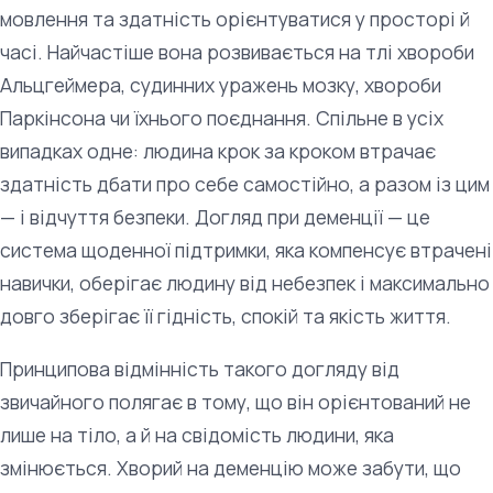
мовлення та здатність орієнтуватися у просторі й
часі. Найчастіше вона розвивається на тлі хвороби
Альцгеймера, судинних уражень мозку, хвороби
Паркінсона чи їхнього поєднання. Спільне в усіх
випадках одне: людина крок за кроком втрачає
здатність дбати про себе самостійно, а разом із цим
— і відчуття безпеки. Догляд при деменції — це
система щоденної підтримки, яка компенсує втрачені
навички, оберігає людину від небезпек і максимально
довго зберігає її гідність, спокій та якість життя.
Принципова відмінність такого догляду від
звичайного полягає в тому, що він орієнтований не
лише на тіло, а й на свідомість людини, яка
змінюється. Хворий на деменцію може забути, що