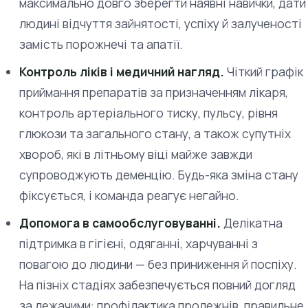
максимально довго зберегти наявні навички, дати
людині відчуття зайнятості, успіху й залученості
замість порожнечі та апатії.
Контроль ліків і медичний нагляд.
Чіткий графік
приймання препаратів за призначенням лікаря,
контроль артеріального тиску, пульсу, рівня
глюкози та загального стану, а також супутніх
хвороб, які в літньому віці майже завжди
супроводжують деменцію. Будь-яка зміна стану
фіксується, і команда реагує негайно.
Допомога в самообслуговуванні.
Делікатна
підтримка в гігієні, одяганні, харчуванні з
повагою до людини — без приниження й поспіху.
На пізніх стадіях забезпечується повний догляд
за лежачими: профілактика пролежнів, правильне