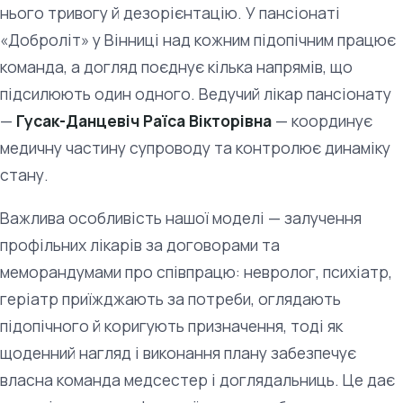
нього тривогу й дезорієнтацію. У пансіонаті
«Доброліт» у Вінниці над кожним підопічним працює
команда, а догляд поєднує кілька напрямів, що
підсилюють один одного. Ведучий лікар пансіонату
—
Гусак-Данцевіч Раїса Вікторівна
— координує
медичну частину супроводу та контролює динаміку
стану.
Важлива особливість нашої моделі — залучення
профільних лікарів за договорами та
меморандумами про співпрацю: невролог, психіатр,
геріатр приїжджають за потреби, оглядають
підопічного й коригують призначення, тоді як
щоденний нагляд і виконання плану забезпечує
власна команда медсестер і доглядальниць. Це дає