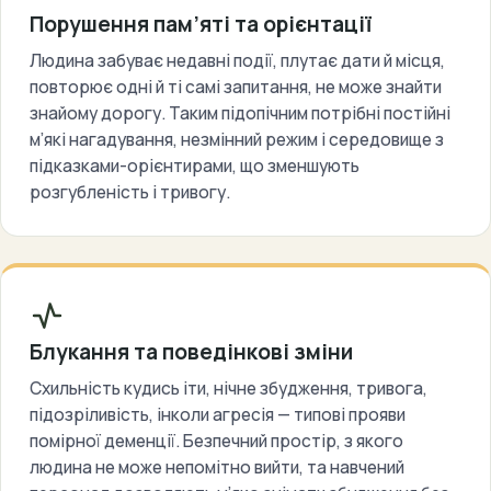
Порушення пам’яті та орієнтації
Людина забуває недавні події, плутає дати й місця,
повторює одні й ті самі запитання, не може знайти
знайому дорогу. Таким підопічним потрібні постійні
м’які нагадування, незмінний режим і середовище з
підказками-орієнтирами, що зменшують
розгубленість і тривогу.
Блукання та поведінкові зміни
Схильність кудись іти, нічне збудження, тривога,
підозріливість, інколи агресія — типові прояви
помірної деменції. Безпечний простір, з якого
людина не може непомітно вийти, та навчений