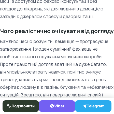
місці з доступом до фахової консультації без
поїздок до лікарень, які для людини з деменцією
завжди є джерелом стресу й дезорієнтації.
Чого реалістично очікувати від догляду
Важливо чесно розуміти: деменція — прогресуюче
захворювання, і жоден сумлінний фахівець не
пообіцяє повного одужання чи зупинки хвороби.
Проте грамотний догляд здатний на дуже багато:
він уповільнює втрату навичок, помітно знижує
тривогу, кількість криз і поведінкових загострень,
оберігає людину від падінь, блукання та небезпечних
ситуацій. Зрештою, він повертає людині спокій і
відчуття безпеки, а її якість життя — на максимально
Подзвонити
Viber
Telegram
можливому для поточної стадії рівні.