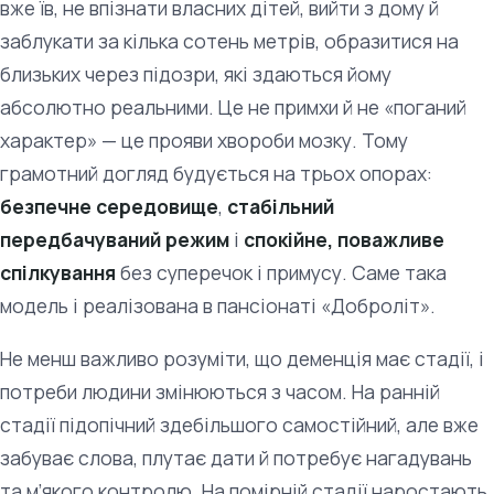
вже їв, не впізнати власних дітей, вийти з дому й
заблукати за кілька сотень метрів, образитися на
близьких через підозри, які здаються йому
абсолютно реальними. Це не примхи й не «поганий
характер» — це прояви хвороби мозку. Тому
грамотний догляд будується на трьох опорах:
безпечне середовище
,
стабільний
передбачуваний режим
і
спокійне, поважливе
спілкування
без суперечок і примусу. Саме така
модель і реалізована в пансіонаті «Доброліт».
Не менш важливо розуміти, що деменція має стадії, і
потреби людини змінюються з часом. На ранній
стадії підопічний здебільшого самостійний, але вже
забуває слова, плутає дати й потребує нагадувань
та м’якого контролю. На помірній стадії наростають