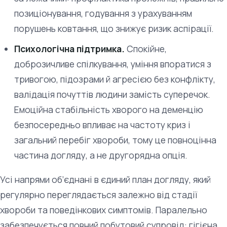
позиціонування, годування з урахуванням
порушень ковтання, що знижує ризик аспірації.
Психологічна підтримка.
Спокійне,
доброзичливе спілкування, уміння впоратися з
тривогою, підозрами й агресією без конфлікту,
валідація почуттів людини замість суперечок.
Емоційна стабільність хворого на деменцію
безпосередньо впливає на частоту криз і
загальний перебіг хвороби, тому це повноцінна
частина догляду, а не другорядна опція.
Усі напрями об’єднані в єдиний план догляду, який
регулярно переглядається залежно від стадії
хвороби та поведінкових симптомів. Паралельно
забезпечується повний побутовий супровід: гігієна,