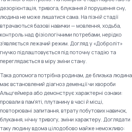
дезорієнтація, тривога, блукання й порушення сну,
людина не може лишатися сама. На пізній стадії
втрачаються базові навички — мовлення, ходьба,
контроль над фізіологічними потребами, нерідко
з’являється лежачий режим. Догляд у «Доброліт»
гнучко підлаштовується під поточну стадію та
переглядається в міру зміни стану.
Така допомога потрібна родинам, де близька людина
має встановлений діагноз деменції чи хвороби
Альцгеймера або демонструє характерні ознаки:
провали в пам’яті, плутанину в часі й місці,
повторювані запитання, втрату побутових навичок,
блукання, нічну тривогу, зміни характеру. Доглядати
таку людину вдома цілодобово майже неможливо: