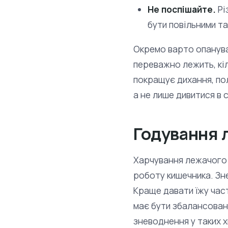
Не поспішайте.
Рі
бути повільними т
Окремо варто опанува
переважно лежить, кі
покращує дихання, по
а не лише дивитися в 
Годування 
Харчування лежачого х
роботу кишечника. Зн
Краще давати їжу част
має бути збалансовани
зневоднення у таких 