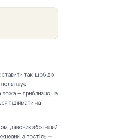
оставити так, щоб до
е полегшує
а ложа — приблизно на
ься підіймати на
ком, дзвоник або інший
жневий, а постіль —