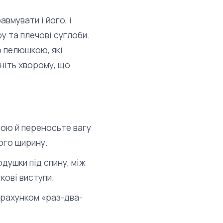
вмувати і його, і
ру та плечові суглоби.
 пелюшкою, які
ніть хворому, що
ною й переносьте вагу
ого ширину.
душки під спину, між
кові виступи.
 рахунком «раз-два-