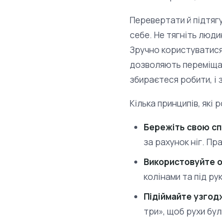
Перевертати й підтягу
себе. Не тягніть люди
Зручно користуватися
дозволяють переміщат
збираєтеся робити, і 
Кілька принципів, які
Бережіть свою сп
за рахунок ніг. Пр
Використовуйте о
колінами та під ру
Підіймайте узгод
три», щоб рухи бу