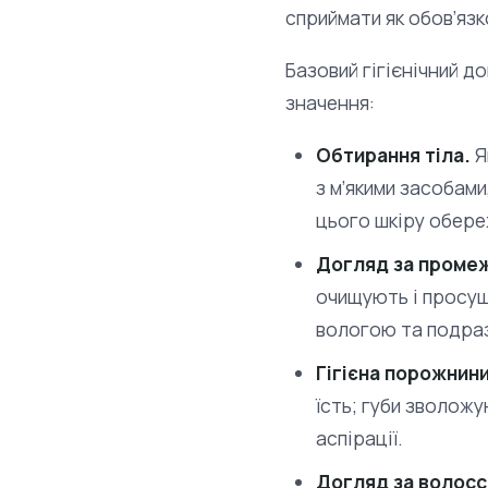
сприймати як обов’язк
Базовий гігієнічний д
значення:
Обтирання тіла.
Я
з м’якими засобами
цього шкіру обер
Догляд за проме
очищують і просуш
вологою та подраз
Гігієна порожнини
їсть; губи зволожу
аспірації.
Догляд за волосся