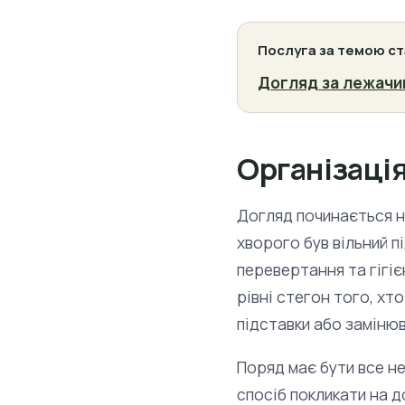
Послуга за темою ст
Догляд за лежачим
Організаці
Догляд починається н
хворого був вільний п
перевертання та гігі
рівні стегон того, хт
підставки або заміню
Поряд має бути все нео
спосіб покликати на 