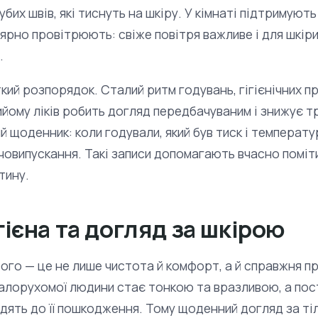
рубих швів, які тиснуть на шкіру. У кімнаті підтримую
рно провітрюють: свіже повітря важливе і для шкіри,
.
ткий розпорядок. Сталий ритм годувань, гігієнічних п
ийому ліків робить догляд передбачуваним і знижує т
 щоденник: коли годували, який був тиск і температу
човипускання. Такі записи допомагають вчасно поміт
тину.
ієна та догляд за шкірою
рого — це не лише чистота й комфорт, а й справжня п
малорухомої людини стає тонкою та вразливою, а пост
одять до її пошкодження. Тому щоденний догляд за ті