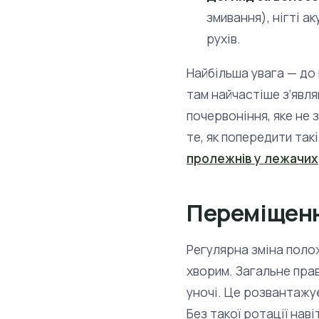
змивання), нігті 
рухів.
Найбільша увага — до м
там найчастіше з’явля
почервоніння, яке не 
те, як попередити та
пролежнів у лежачих
Переміщенн
Регулярна зміна поло
хворим. Загальне пра
уночі. Це розвантажує
Без такої ротації наві