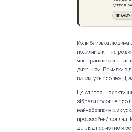
догляд, ре
🎓 ВНМУ 
Коли близька людина 
похилий вік — на род
чого раніше ніхто не 
диханням. Помилки в 
виникнуть пролежні, з
Ця стаття — практичн
зібрали головне про г
найнебезпечніших уск
професійний догляд. 
догляд грамотно й без