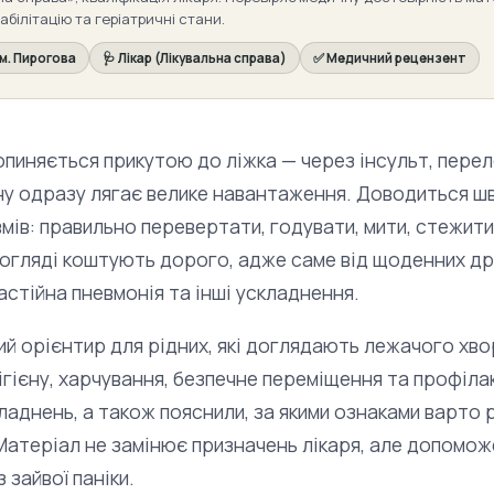
абілітацію та геріатричні стани.
ім. Пирогова
🩺 Лікар (Лікувальна справа)
✅ Медичний рецензент
опиняється прикутою до ліжка — через інсульт, перел
ину одразу лягає велике навантаження. Доводиться ш
вмів: правильно перевертати, годувати, мити, стежит
догляді коштують дорого, адже саме від щоденних др
астійна пневмонія та інші ускладнення.
ий орієнтир для рідних, які доглядають лежачого хв
ігієну, харчування, безпечне переміщення та профіла
ладнень, а також пояснили, за якими ознаками варто 
Матеріал не замінює призначень лікаря, але допомож
 зайвої паніки.