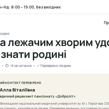
н–Нд: 8:00 – 19:00, без вихідних
Пр
родині
а лежачим хворим уд
знати родині
 • ⏱ ~8 хв читання • ✅ Перевірено лікарем
ИЙ КОНТЕНТ ПЕРЕВІРЕНО
 Алла Віталіївна
медичний рецензент пансіонату «Доброліт»
Вінницький національний медичний університет ім. М. І. Пирогова (20
а справа», кваліфікація лікаря. Перевіряє медичну достовірність мат