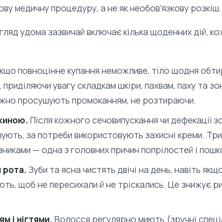
ову медичну процедуру, а не як необов’язкову розкіш.
огляд удома зазвичай включає кілька щоденних дій, ко
кщо повноцінне купання неможливе, тіло щодня обт
, приділяючи увагу складкам шкіри, пахвам, паху та зон
ежно просушують промоканням, не розтираючи.
жиною.
Після кожного сечовипускання чи дефекації з
ують, за потреби використовують захисні креми. Три
никами — одна з головних причин попрілостей і пош
 рота.
Зуби та ясна чистять двічі на день, навіть як
ють, щоб не пересихали й не тріскались. Це знижує ри
м і нігтями.
Волосся регулярно миють (зручні спеці