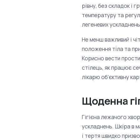
рівну, без складок і г
температуру та регуля
легеневих ускладнень
Не менш важливий і чі
положення тіла та пр
Корисно вести простий
стілець, як працює се
лікарю об’єктивну кар
Щоденна гіг
Гігієна лежачого хво
ускладнень. Шкіра в 
і тертя швидко призв