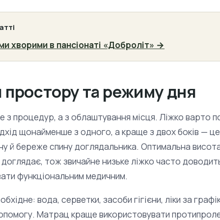
атті
и хворими в пансіонаті «Доброліт» →
я простору та режиму дня
е з процедур, а з облаштування місця. Ліжко варто п
ідхід щонайменше з одного, а краще з двох боків — ц
єну й береже спину доглядальника. Оптимальна висот
о доглядає, тож звичайне низьке ліжко часто доводит
вати функціональним медичним.
бхідне: вода, серветки, засоби гігієни, ліки за графі
допомогу. Матрац краще використовувати протипроле