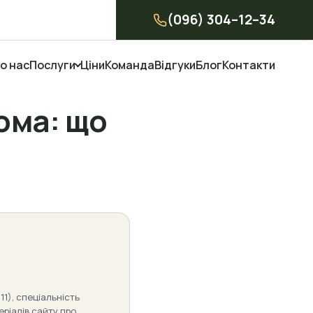
(096) 304–12–34
о нас
Послуги
Ціни
Команда
Відгуки
Блог
Контакти
ома: що
11), спеціальність
еріалів сайту про