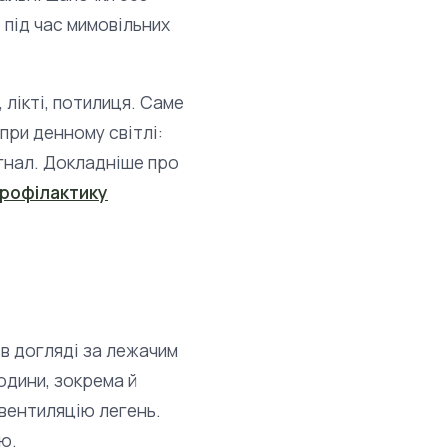
 під час мимовільних
, лікті, потилиця. Саме
при денному світлі:
игнал. Докладніше про
рофілактику
в догляді за лежачим
одини, зокрема й
 вентиляцію легень.
ою.