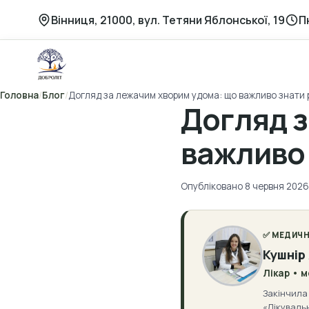
Перейти
Вінниця, 21000, вул. Тетяни Яблонської, 19
П
до
вмісту
Головна
/
Блог
/
Догляд за лежачим хворим удома: що важливо знати 
Догляд з
важливо 
Опубліковано 8 червня 2026
✅ МЕДИЧН
Кушнір
Лікар • 
Закінчила 
«Лікувальн