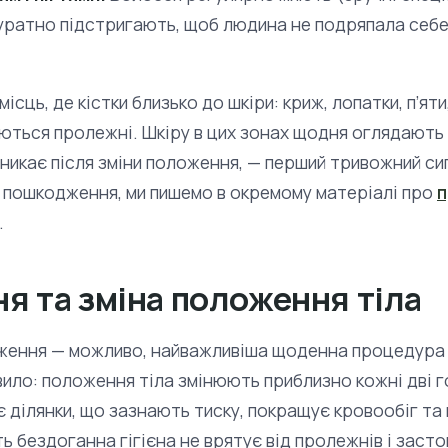
акуратно підстригають, щоб людина не подряпала себе
ісць, де кістки близько до шкіри: криж, лопатки, п’яти
ються пролежні. Шкіру в цих зонах щодня оглядають 
зникає після зміни положення, — перший тривожний с
кі пошкодження, ми пишемо в окремому матеріалі про
п
.
я та зміна положення тіла
ження — можливо, найважливіша щоденна процедура 
вило: положення тіла змінюють приблизно кожні дві г
 ділянки, що зазнають тиску, покращує кровообіг та
ть бездоганна гігієна не врятує від пролежнів і заст