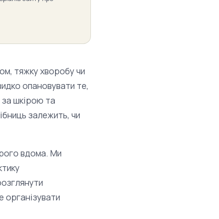
ом, тяжку хворобу чи
видко опановувати те,
и за шкірою та
ібниць залежить, чи
орого вдома. Ми
ктику
розглянути
е організувати