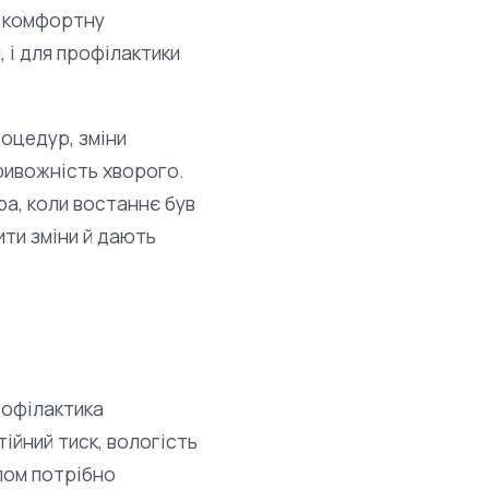
ть комфортну
 і для профілактики
роцедур, зміни
ривожність хворого.
ра, коли востаннє був
ити зміни й дають
рофілактика
ійний тиск, вологість
лом потрібно