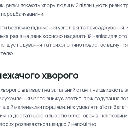
зкі ривки лякають хвору людину й підвищують ризик т
а передбачуваними.
ти безпечне піднімання узголів’я та присаджування.
лька разів на день корисно надавати їй напівсидячог
легшує годування та психологічно повертає відчуття
стелю.
лежачого хворого
ворого впливає і на загальний стан, і на швидкість з
ерухомлення часто знижує апетит, тож годування по
іше й маленькими порціями, ніж умовляти з’їсти багат
м, із достатньою кількістю білка, овочів і клітковини
хворих розвивається швидко й непомітно.