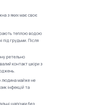
жна з яких має своє
ирають теплою водою
і під грудьми. Після
ону ретельно
валий контакт шкіри з
коджень.
що людина майже не
зик інфекцій та
альні шапочки без