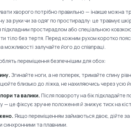
вати хворого потрібно правильно — інакше можна тра
ну за руки чи за одяг по простирадлу: це травмує шкі
 підкладним простирадлом або спеціальною ковзкою
и тіло без тертя. Перед кожним рухом коротко пояс
за можливості залучайте його до співпраці.
 роблять переміщення безпечнішим для обох:
ину.
Згинайте ноги, а не поперек, тримайте спину рів
ацюйте близько до ліжка, не нахиляючись через усю й
пори та валики.
Після повороту на бік підкладайте по
ку — це фіксує зручне положення й знижує тиск на кіст
жено.
Якщо переміщенням займаються двоє, дійте за
ли синхронними та плавними.