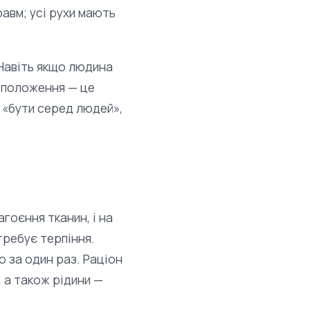
равм; усі рухи мають
 Навіть якщо людина
о положення — це
 «бути серед людей»,
агоєння тканин, і на
требує терпіння.
о за один раз. Раціон
, а також рідини —