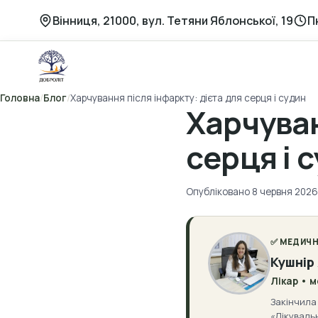
Перейти
Вінниця, 21000, вул. Тетяни Яблонської, 19
П
до
вмісту
Головна
/
Блог
/
Харчування після інфаркту: дієта для серця і судин
Харчуван
серця і 
Опубліковано 8 червня 2026
✅ МЕДИЧН
Кушнір
Лікар • 
Закінчила 
«Лікувальн