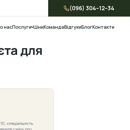
(096) 304–12–34
о нас
Послуги
Ціни
Команда
Відгуки
Блог
Контакти
єта для
11), спеціальність
еріалів сайту про