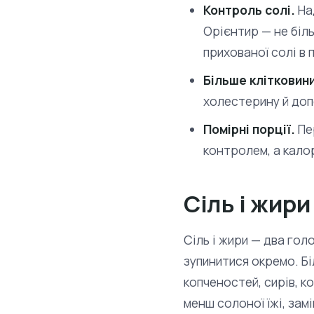
Контроль солі.
На
Орієнтир — не біль
прихованої солі в 
Більше клітковини
холестерину й доп
Помірні порції.
Пе
контролем, а кало
Сіль і жири
Сіль і жири — два гол
зупинитися окремо. Біл
копченостей, сирів, к
менш солоної їжі, зам