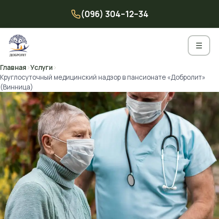
Перейти
(096) 304–12–34
к
содержимому
☰
Главная
›
Услуги
›
Круглосуточный медицинский надзор в пансионате «Добролит»
(Винница)