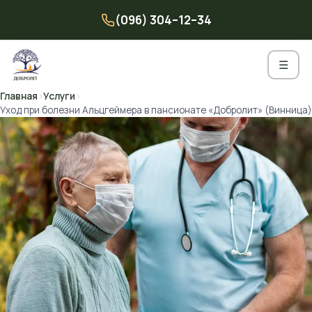
Перейти
(096) 304–12–34
к
содержимому
☰
Главная
›
Услуги
›
Уход при болезни Альцгеймера в пансионате «Добролит» (Винница)