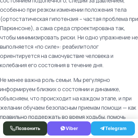
состоянием подопечного, следим за давлением,
особенно при резком изменении положения тела
(ортостатическая гипотензия – частая проблема при
Паркинсоне), а сама среда спроектирована так,
чтобы минимизировать риски. Ни одно упражнение не
выполняется «по силе»: реабилитолог
ориентируется на самочувствие человека и
колебания его состояния в течение дня.
Не менее важна роль семьи. Мы регулярно
информируем близких о состоянии и динамике,
объясняем, что происходит на каждом этапе, и при
желании обучаем безопасным приемам помощи — как
правильно поддержать во время ходьбы, помочь
подняться или безопасно накормить человека с
Позвонить
Viber
Telegram
нарушением глотания. Такая вовлеченность семьи