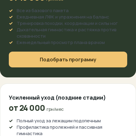
Все из базового пакета
Ежедневная ЛФК и упражнения на баланс
Тренировка походки, координации и силы ног
Дыхательная гимнастика и растяжка против
скованности
Еженедельный просмотр плана врачом
Подобрать программу
Усиленный уход (поздние стадии)
от 24 000
грн/мес
Полный уход за лежащим подопечным
Профилактика пролежней и пассивная
гимнастика