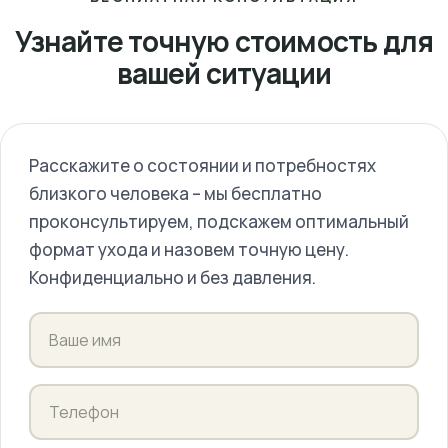
средства гигиены, вызов профильных
оценки состояния.
мы бесплатно проконсультируем, уточним
обсуждаем удобный для семьи график платежей.
специалистов и перевозки. Все возможные
Узнайте точную стоимость для
состояние и потребности подопечного и назовем
доплаты мы обсуждаем заранее — никаких
вашей ситуации
точную стоимость именно для вашей ситуации.
скрытых платежей.
Примерную сумму можно сразу прикинуть в
калькуляторе на этой странице.
Расскажите о состоянии и потребностях
близкого человека – мы бесплатно
проконсультируем, подскажем оптимальный
формат ухода и назовем точную цену.
Конфиденциально и без давления.